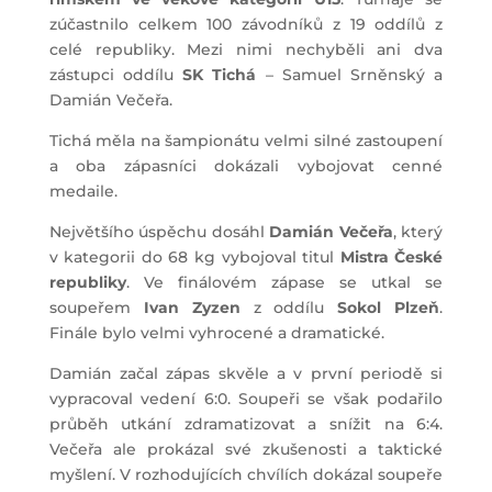
zúčastnilo celkem 100 závodníků z 19 oddílů z
celé republiky. Mezi nimi nechyběli ani dva
zástupci oddílu
SK Tichá
– Samuel Srněnský a
Damián Večeřa.
Tichá měla na šampionátu velmi silné zastoupení
a oba zápasníci dokázali vybojovat cenné
medaile.
Největšího úspěchu dosáhl
Damián Večeřa
, který
v kategorii do 68 kg vybojoval titul
Mistra České
republiky
. Ve finálovém zápase se utkal se
soupeřem
Ivan Zyzen
z oddílu
Sokol Plzeň
.
Finále bylo velmi vyhrocené a dramatické.
Damián začal zápas skvěle a v první periodě si
vypracoval vedení 6:0. Soupeři se však podařilo
průběh utkání zdramatizovat a snížit na 6:4.
Večeřa ale prokázal své zkušenosti a taktické
myšlení. V rozhodujících chvílích dokázal soupeře