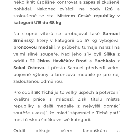
několikrát úspěšně kontrovat a zápas si zkušeně
pohlídal. Nakonec zvítězil na body
12:6
a
zaslouženě se stal
Mistrem České republiky v
kategorii U15 do 68 kg
.
Na stupně vítězů se probojoval také
Samuel
Srněnský
, který v kategorii do 57 kg vybojoval
bronzovou medaili
. V průběhu turnaje narazil na
velmi silné soupeře. Nad jeho síly byli
Šiška
z
oddílu
TJ Jiskra Havlíčkův Brod
a
Bachkalo
z
Sokol Ostrava
. I přesto Samuel předvedl velmi
bojovné výkony a bronzová medaile je pro něj
zaslouženou odměnou.
Pro oddíl
SK Tichá
je to velký úspěch a potvrzení
kvalitní práce s mládeží. Zisk titulu mistra
republiky a další medaile z nejvyšší domácí
soutěže ukazují, že mladí zápasníci z Tiché patří
mezi českou špičku ve své kategorii.
Oddíl děkuje všem fanouškům a