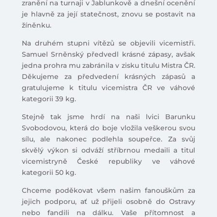
zranění na turnaji v Jablunkově a dnešní ocenění
je hlavně za její statečnost, znovu se postavit na
žíněnku.
Na druhém stupni vítězů se objevili vicemistři.
Samuel Srněnský předvedl krásné zápasy, avšak
jedna prohra mu zabránila v zisku titulu Mistra ČR.
Děkujeme za předvedení krásných zápasů a
gratulujeme k titulu vicemistra ČR ve váhové
kategorii 39 kg.
Stejně tak jsme hrdí na naši lvici Barunku
Svobodovou, která do boje vložila veškerou svou
sílu, ale nakonec podlehla soupeřce. Za svůj
skvělý výkon si odváží stříbrnou medaili a titul
vicemistryně České republiky ve váhové
kategorii 50 kg.
Chceme poděkovat všem našim fanouškům za
jejich podporu, ať už přijeli osobně do Ostravy
nebo fandili na dálku. Vaše přítomnost a