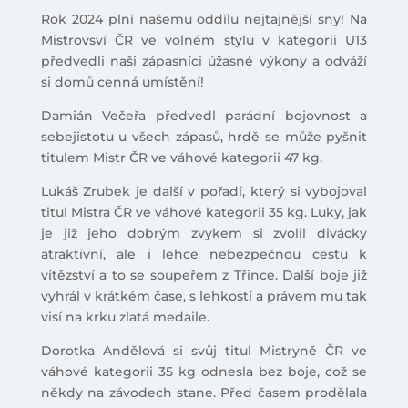
Rok 2024 plní našemu oddílu nejtajnější sny! Na
Mistrovsví ČR ve volném stylu v kategorii U13
předvedli naši zápasníci úžasné výkony a odváží
si domů cenná umístění!
Damián Večeřa předvedl parádní bojovnost a
sebejistotu u všech zápasů, hrdě se může pyšnit
titulem Mistr ČR ve váhové kategorii 47 kg.
Lukáš Zrubek je další v pořadí, který si vybojoval
titul Mistra ČR ve váhové kategorii 35 kg. Luky, jak
je již jeho dobrým zvykem si zvolil divácky
atraktivní, ale i lehce nebezpečnou cestu k
vítězství a to se soupeřem z Třince. Další boje již
vyhrál v krátkém čase, s lehkostí a právem mu tak
visí na krku zlatá medaile.
Dorotka Andělová si svůj titul Mistryně ČR ve
váhové kategorii 35 kg odnesla bez boje, což se
někdy na závodech stane. Před časem prodělala